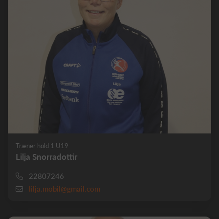
Træner hold 1 U19
Lilja Snorradottir
22807246
lilja.mobil@gmail.com