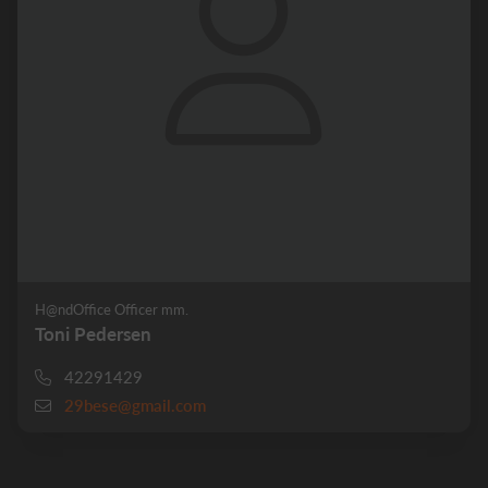
H@ndOffice Officer mm.
Toni Pedersen
42291429
29bese@gmail.com