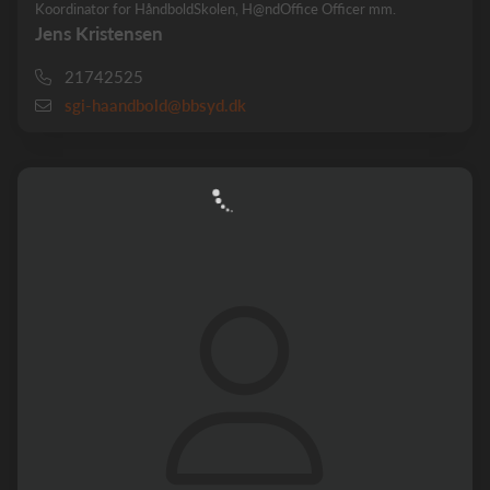
Koordinator for HåndboldSkolen, H@ndOffice Officer mm.
Jens Kristensen
21742525
sgi-haandbold@bbsyd.dk